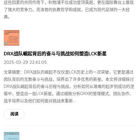
这些因素的共同作用下，利物浦不仅成功登顶英超，更在国际舞台上展现
了强大的竞争力。克洛普的执教哲学和成就，已成为现代足球的一大经
典。
DRX战队崛起背后的奋斗与挑战如何塑造LCK新星
2025-03-29 22:41:05
文章摘要：DRX战队的崛起不仅仅是LCK历史上的一次突破，它更是通过
团队背后的无数奋斗与挑战，培养出了许多优秀的新星。本文将详细探讨
DRX战队崛起背后的奋斗历程与挑战，分析如何从艰难的起步到成功的涅
槃中，塑造出一批LCK新星。通过细致分析DRX的管理模式、团队协作、
选手培养以及他们如何面对挑战来重新...
阅读