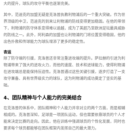
大的提升，球队的攻守平衡也逐渐完美。
其中，范迪克的加盟无疑是克洛普执教利物浦后的一个重大突破。作为世
界顶级的中卫，范迪克的到来让利物浦的防线变得更加稳固。在他的带领
下，利物浦的防守体系变得难以逾越，成为了英超乃至欧洲足坛最具威胁
的防线之一。此外，阿利森的加盟也让利物浦的门将位置变得稳固，他的
出色扑救和传球能力为球队增添了更多的稳定性。
杏运
除了防守端的引援，克洛普还非常注重进攻端的提升。萨拉赫的引进为利
物浦带来了强大的进攻火力，而他的速度、技术和进球能力，使得利物浦
在进攻端总是能保持压迫性。克洛普通过这些关键引援，逐步打造了一支
攻守兼备、具有世界级实力的球队，这为利物浦的成功奠定了坚实的基
础。
4、团队精神与个人能力的完美结合
在克洛普的体系中，团队精神和个人能力并非对立的两个方面，而是相辅
相成的。克洛普深知，足球是一项团队运动，但也需要依靠球员的个人才
能来决定比赛的走向。因此，他在训练中强调球员的个性化发展，同时也
要求每个球员都能够在团队框架内发挥自己的最大潜力。