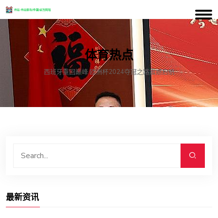
体育热点
西班牙重回巅峰 欧洲杯2024夺冠之路震撼启航
最新资讯