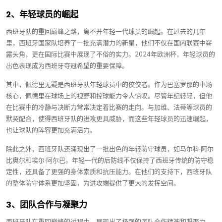
2、年轻球员的崛起
西班牙队的重回巅峰之路，离不开年轻一代球员的崛起。在过去的几年
里，西班牙国家队培养了一批充满潜力的新星，他们不仅在国内联赛中崭
露头角，更在国际比赛中展现了不俗的实力。2024年欧洲杯，年轻球员的
出色表现成为西班牙夺冠希望的重要保障。
其中，佩德里无疑是西班牙队年轻球员中的佼佼者。作为巴塞罗那的中场
核心，佩德里在球场上的视野和控球能力令人惊叹。尽管年纪轻轻，但他
在比赛中的冷静与决断力常常决定着比赛的走向。与加维、法蒂等球员的
默契配合，使得西班牙队的进攻更具威胁，而这些年轻球员的迅速崛起，
也让球队的阵容更加充满活力。
除此之外，西班牙队还涌现出了一批出色的年轻防守球员，如马尔科·阿尔
比奥尔和埃尔·阿尔巴。年轻一代的后防线不仅保持了西班牙传统的防守稳
定性，还具备了更强的身体素质和抗压能力。在他们的支持下，西班牙队
的整体防守体系更加坚固，为进攻端提供了更大的发挥空间。
3、团队合作与凝聚力
西班牙队在重回巅峰的过程中，展现出了极强的团队合作精神和凝聚力。