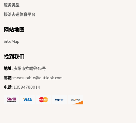
服务类型
接洽杏运体育平台
网站地图
SiteMap
找到我们
地址:
庆阳市推端谷45号
邮箱:
measurable@outlook.com
电话:
13594780014
Copyright © 2026 - All Rights Reserved
杏运体育官网
.