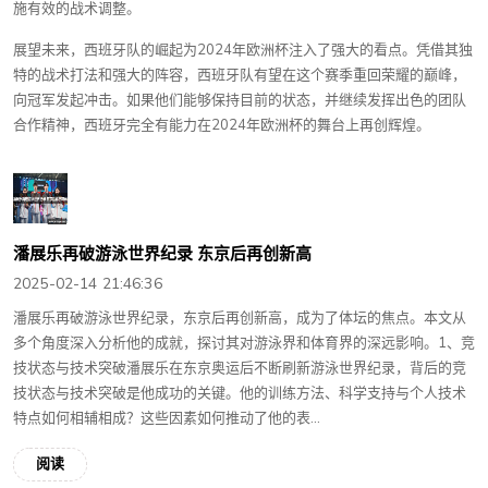
施有效的战术调整。
展望未来，西班牙队的崛起为2024年欧洲杯注入了强大的看点。凭借其独
特的战术打法和强大的阵容，西班牙队有望在这个赛季重回荣耀的巅峰，
向冠军发起冲击。如果他们能够保持目前的状态，并继续发挥出色的团队
合作精神，西班牙完全有能力在2024年欧洲杯的舞台上再创辉煌。
潘展乐再破游泳世界纪录 东京后再创新高
2025-02-14 21:46:36
潘展乐再破游泳世界纪录，东京后再创新高，成为了体坛的焦点。本文从
多个角度深入分析他的成就，探讨其对游泳界和体育界的深远影响。1、竞
技状态与技术突破潘展乐在东京奥运后不断刷新游泳世界纪录，背后的竞
技状态与技术突破是他成功的关键。他的训练方法、科学支持与个人技术
特点如何相辅相成？这些因素如何推动了他的表...
阅读