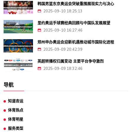
韩国男篮东京奥运会突破重围展现实力与决心
2025-09-10 18:25:13
里约奥运手球赛经典回顾与中国队发展展望
2025-09-10 16:27:46
郑州申办奥运会迎新机遇推动城市国际化进程
2025-09-09 20:42:39
英超转播权归属变动 主要平台争夺激烈
2025-09-09 18:32:46
导航
知道杏运
体育热点
体育明星
服务类型