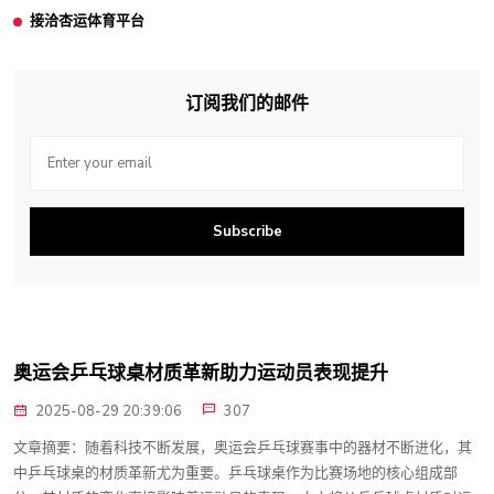
接洽杏运体育平台
订阅我们的邮件
Subscribe
奥运会乒乓球桌材质革新助力运动员表现提升
2025-08-29 20:39:06
307
文章摘要：随着科技不断发展，奥运会乒乓球赛事中的器材不断进化，其
中乒乓球桌的材质革新尤为重要。乒乓球桌作为比赛场地的核心组成部