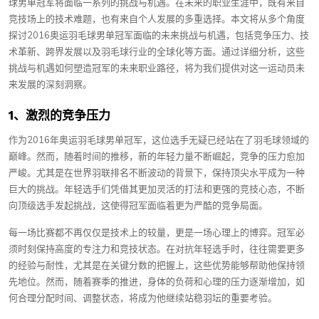
球男单冠军将面临一系列的挑战与机遇。在未来的职业生涯中，既有来自
竞技场上的技术难题，也有来自个人发展的多重选择。本文将从多个角度
探讨2016奥运羽毛球男单冠军面临的未来挑战与机遇，包括竞争压力、技
术革新、跨界发展以及羽毛球行业的全球化等方面。通过详细分析，这些
挑战与机遇如何塑造冠军的未来职业路径，将为我们提供对这一运动员未
来发展的深刻洞察。
1、激烈的竞争压力
作为2016年奥运羽毛球男单冠军，这位选手无疑已经站在了羽毛球领域的
巅峰。然而，随着时间的推移，新的年轻力量不断崛起，竞争的压力愈加
严峻。尤其是在世界羽联排名不断波动的背景下，保持顶尖水平成为一种
巨大的挑战。年轻选手们凭借其更加灵活的打法和更强的竞技心态，不断
向顶级选手发起挑战，这使得冠军面临着更为严酷的竞争局面。
每一场比赛都不再仅仅是技术上的较量，更是一场心理上的博弈。冠军必
须时刻保持高度的专注力和竞技状态。在对抗年轻选手时，往往需要更多
的经验与耐性，尤其是在关键分数的把握上，这些优势能够帮助他保持领
先地位。然而，随着赛季的推进，身体的负荷和心理的压力逐渐增加，如
何合理分配时间、调整状态，将成为他继续站稳羽坛的重要考验。