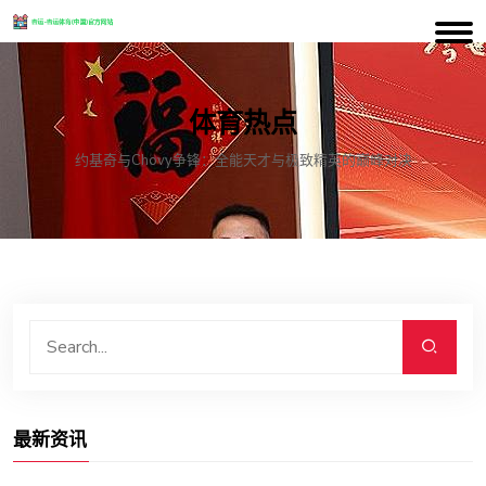
体育热点
约基奇与Chovy争锋：全能天才与极致精英的巅峰对决
最新资讯