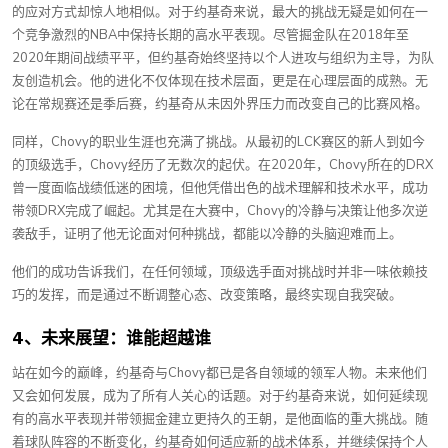
的应对方式却惊人地相似。对于约基奇来说，最大的挑战无疑是如何在一
个竞争激烈的NBA中保持长期的高水平表现。尽管掘金队在2018年至
2020年期间战绩平平，但约基奇始终坚持以个人进攻与组织为主导，为队
友创造机会。他的进化不仅体现在技术层面，更是在心理层面的成熟。无
论在常规赛还是季后赛，约基奇从未因外界压力而改变自己的比赛风格。
同样，Chovy的职业生涯也充满了挑战。从最初的LCK赛区的新人到如今
的顶级选手，Chovy经历了无数次的起伏。在2020年，Chovy所在的DRX
曾一度面临战绩低迷的困境，但他凭借出色的战术理解和技术水平，成功
带领DRX完成了崛起。尤其是在大赛中，Chovy的冷静与决策让他多次逆
袭敌手，证明了他无论面对何种挑战，都能以冷静的头脑迎难而上。
他们的成功告诉我们，在任何领域，顶级选手面对挑战时并非一味依赖技
巧的发挥，而是通过不断调整心态、改变策略，最终实现自我突破。
4、未来展望：谁能超越谁
站在如今的巅峰，约基奇与Chovy都已是各自领域的领军人物。未来他们
又会如何发展，成为了所有人关心的话题。对于约基奇来说，如何延续现
有的高水平表现并带领掘金建立更持久的王朝，是他面临的重大挑战。随
着球队阵容的不断变化，约基奇如何适应新的战术体系，并继续保持个人