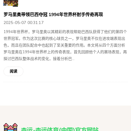
罗马里奥带领巴西夺冠 1994年世界杯射手传奇再现
2025-05-07 00:31:17
1994年世界杯，罗马里奥以其精彩的表现帮助巴西队获得了他们的第四个
世界冠军。作为这次比赛的核心球员之一，罗马里奥不仅在进攻端表现出
色，而且在团队配合中也起到了至关重要的作用。本文将从四个方面分析
罗马里奥在1994年世界杯上的传奇表现，首先回顾他个人的赛场表现，再
探讨巴西队整体战术的变化，接着分析巴...
阅读