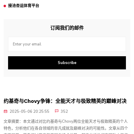
接洽杏运体育平台
订阅我们的邮件
Subscribe
约基奇与Chovy争锋：全能天才与极致精英的巅峰对决
2025-05-06 20:25:55
352
文章摘要：本文通过对比约基奇与Chovy两位全能天才与极致精英的个人
特色，分析他们在各自领域的非凡成就及巅峰对决的可能性。文章从四个