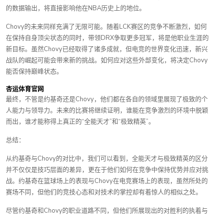
的数据输出，将直接影响他在NBA历史上的地位。
Chovy的未来同样充满了无限可能。随着LCK赛区的竞争不断激烈，如何
在保持自身顶尖状态的同时，带领DRX争取更多冠军，将是他职业生涯的
新目标。虽然Chovy已经取得了诸多成就，但电竞的世界变化迅速，新兴
战队的崛起可能会带来新的挑战。如何应对这些外部变化，将决定Chovy
能否保持巅峰状态。
杏运体育官网
最终，不管是约基奇还是Chovy，他们都在各自的领域里展现了极致的个
人能力与领导力。未来的比赛将继续证明，谁能在竞争激烈的环境中脱颖
而出，谁才能称得上真正的“全能天才”和“极致精英”。
总结：
从约基奇与Chovy的对比中，我们可以看到，全能天才与极致精英的区分
并不仅仅是技巧层面的差异，更在于他们如何在竞争中保持优势并应对挑
战。约基奇在篮球场上的表现与Chovy在电竞赛场上的表现，虽然所处的
赛场不同，但他们的竞技心态和对技术的掌控却有着惊人的相似之处。
尽管约基奇和Chovy的职业道路不同，但他们所展现出的对胜利的执着与