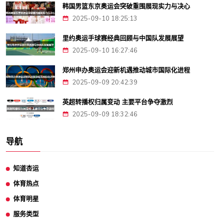
韩国男篮东京奥运会突破重围展现实力与决心
2025-09-10 18:25:13
里约奥运手球赛经典回顾与中国队发展展望
2025-09-10 16:27:46
郑州申办奥运会迎新机遇推动城市国际化进程
2025-09-09 20:42:39
英超转播权归属变动 主要平台争夺激烈
2025-09-09 18:32:46
导航
知道杏运
体育热点
体育明星
服务类型