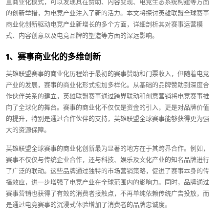
重商业化模式，可以发现其在赞助、内容变现、电竞生态系统构建等方面
的创新举措，为电竞产业注入了新的活力。本文将探讨英雄联盟全球赛事
商业化创新驱动电竞产业新增长的多个方面，详细剖析其对赛事运营模
式、内容创意以及电竞品牌的塑造等方面的深远影响。
1、赛事商业化的多维创新
英雄联盟赛事的商业化历程始于最初的赛事赞助和门票收入，但随着电竞
产业的发展，赛事的商业化形式愈加多样化。从基础的品牌赞助到深度合
作伙伴关系的建立，英雄联盟赛事通过跨界联动和创意营销将电竞赛事推
向了全球化的舞台。赛事的商业化不仅仅是资金的引入，更是对品牌价值
的提升，特别是通过合作伙伴的支持，英雄联盟全球赛事能够获得更为强
大的资源保障。
英雄联盟全球赛事的商业化创新最为显著的地方在于其跨界合作。例如，
赛事不仅仅与传统企业合作，还与科技、娱乐及文化产业的知名品牌进行
了广泛的联动。这些品牌通过独特的市场营销策略，促进了赛事本身的传
播效应，进一步增强了电竞产业在全球范围内的影响力。同时，品牌通过
赛事营销也获得了有效的消费者接触点，不再单纯依赖传统广告投放，而
是通过电竞赛事的沉浸式体验增加了消费者的品牌忠诚度。