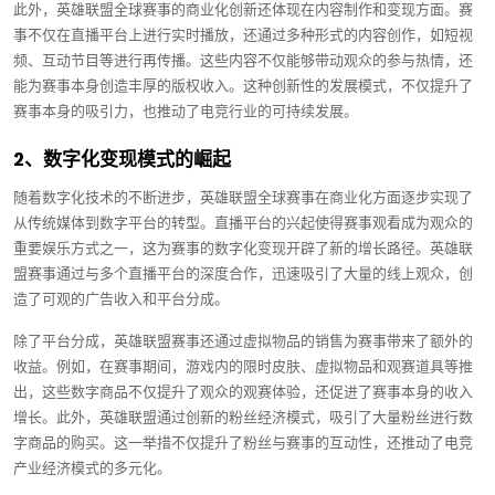
此外，英雄联盟全球赛事的商业化创新还体现在内容制作和变现方面。赛
事不仅在直播平台上进行实时播放，还通过多种形式的内容创作，如短视
频、互动节目等进行再传播。这些内容不仅能够带动观众的参与热情，还
能为赛事本身创造丰厚的版权收入。这种创新性的发展模式，不仅提升了
赛事本身的吸引力，也推动了电竞行业的可持续发展。
2、数字化变现模式的崛起
随着数字化技术的不断进步，英雄联盟全球赛事在商业化方面逐步实现了
从传统媒体到数字平台的转型。直播平台的兴起使得赛事观看成为观众的
重要娱乐方式之一，这为赛事的数字化变现开辟了新的增长路径。英雄联
盟赛事通过与多个直播平台的深度合作，迅速吸引了大量的线上观众，创
造了可观的广告收入和平台分成。
除了平台分成，英雄联盟赛事还通过虚拟物品的销售为赛事带来了额外的
收益。例如，在赛事期间，游戏内的限时皮肤、虚拟物品和观赛道具等推
出，这些数字商品不仅提升了观众的观赛体验，还促进了赛事本身的收入
增长。此外，英雄联盟通过创新的粉丝经济模式，吸引了大量粉丝进行数
字商品的购买。这一举措不仅提升了粉丝与赛事的互动性，还推动了电竞
产业经济模式的多元化。