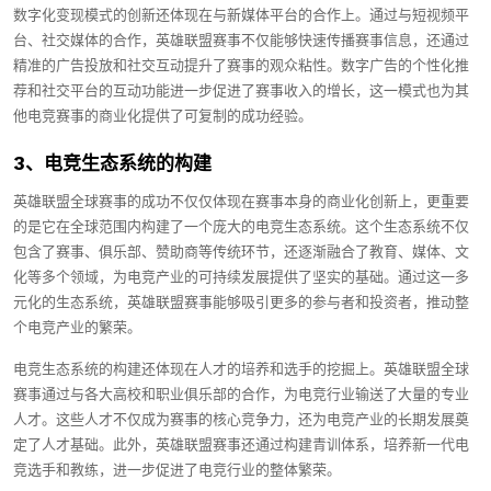
数字化变现模式的创新还体现在与新媒体平台的合作上。通过与短视频平
台、社交媒体的合作，英雄联盟赛事不仅能够快速传播赛事信息，还通过
精准的广告投放和社交互动提升了赛事的观众粘性。数字广告的个性化推
荐和社交平台的互动功能进一步促进了赛事收入的增长，这一模式也为其
他电竞赛事的商业化提供了可复制的成功经验。
3、电竞生态系统的构建
英雄联盟全球赛事的成功不仅仅体现在赛事本身的商业化创新上，更重要
的是它在全球范围内构建了一个庞大的电竞生态系统。这个生态系统不仅
包含了赛事、俱乐部、赞助商等传统环节，还逐渐融合了教育、媒体、文
化等多个领域，为电竞产业的可持续发展提供了坚实的基础。通过这一多
元化的生态系统，英雄联盟赛事能够吸引更多的参与者和投资者，推动整
个电竞产业的繁荣。
电竞生态系统的构建还体现在人才的培养和选手的挖掘上。英雄联盟全球
赛事通过与各大高校和职业俱乐部的合作，为电竞行业输送了大量的专业
人才。这些人才不仅成为赛事的核心竞争力，还为电竞产业的长期发展奠
定了人才基础。此外，英雄联盟赛事还通过构建青训体系，培养新一代电
竞选手和教练，进一步促进了电竞行业的整体繁荣。