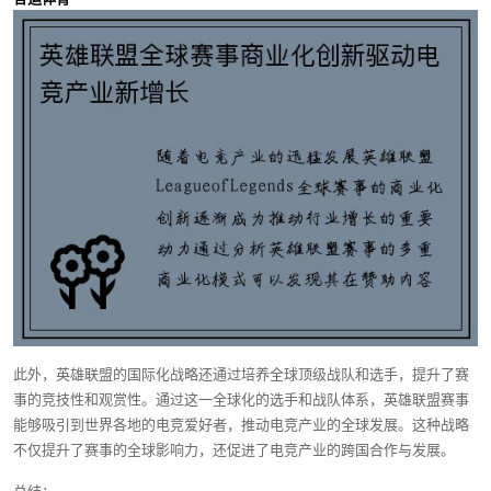
此外，英雄联盟的国际化战略还通过培养全球顶级战队和选手，提升了赛
事的竞技性和观赏性。通过这一全球化的选手和战队体系，英雄联盟赛事
能够吸引到世界各地的电竞爱好者，推动电竞产业的全球发展。这种战略
不仅提升了赛事的全球影响力，还促进了电竞产业的跨国合作与发展。