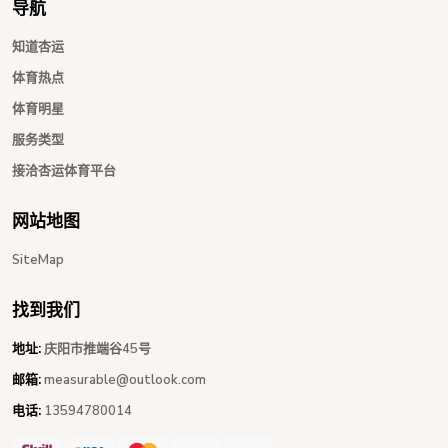
导航
知道杏运
体育热点
体育明星
服务类型
接洽杏运体育平台
网站地图
SiteMap
找到我们
地址:
庆阳市推端谷45号
邮箱:
measurable@outlook.com
电话:
13594780014