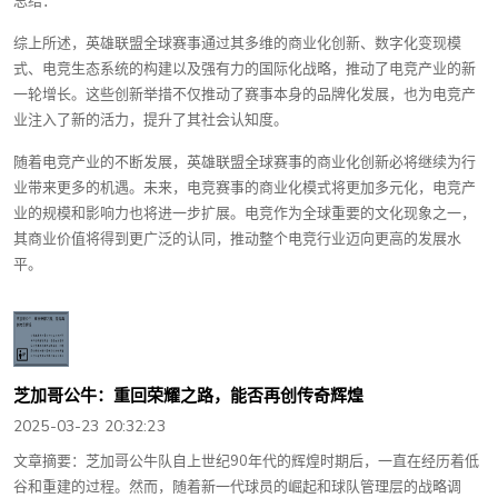
总结：
综上所述，英雄联盟全球赛事通过其多维的商业化创新、数字化变现模
式、电竞生态系统的构建以及强有力的国际化战略，推动了电竞产业的新
一轮增长。这些创新举措不仅推动了赛事本身的品牌化发展，也为电竞产
业注入了新的活力，提升了其社会认知度。
随着电竞产业的不断发展，英雄联盟全球赛事的商业化创新必将继续为行
业带来更多的机遇。未来，电竞赛事的商业化模式将更加多元化，电竞产
业的规模和影响力也将进一步扩展。电竞作为全球重要的文化现象之一，
其商业价值将得到更广泛的认同，推动整个电竞行业迈向更高的发展水
平。
芝加哥公牛：重回荣耀之路，能否再创传奇辉煌
2025-03-23 20:32:23
文章摘要：芝加哥公牛队自上世纪90年代的辉煌时期后，一直在经历着低
谷和重建的过程。然而，随着新一代球员的崛起和球队管理层的战略调