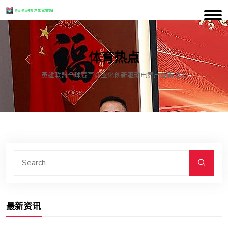
体育热点
英雄联盟全球赛事商业化创新驱动电竞产业新增长
最新资讯