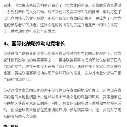
另外，电竞生态系统的构建还涵盖了电竞文化的塑造。英雄联盟赛事通过
一系列创新性的文化活动、线下互动以及赛事衍生品的推出，成功打造了
以电竞为核心的文化品牌。观众不仅仅是赛事的消费者，更成为了电竞文
化的参与者和传播者。这种文化的传播有助于提升电竞产业的社会认可
度，并推动电竞行业的全面发展。
4、国际化战略推动电竞增长
英雄联盟全球赛事的商业化创新还体现在其强有力的国际化战略上。作为
全球最具影响力的电竞赛事之一，英雄联盟赛事的成功不仅仅依赖于国内
市场的支持，更在于其深入开拓了海外市场。通过在多个国家和地区举办
比赛，英雄联盟赛事成功实现了全球观众的覆盖，这为其商业化提供了更
广阔的市场空间。
英雄联盟赛事的国际化战略不仅仅体现在赛事的地域扩展上，还体现在赛
事内容的本地化调整上。通过对各个市场文化的尊重和理解，赛事能够在
不同地区获得观众的认同感。例如，赛事期间的多语言直播和本地特色活
动，使得全球观众能够在更亲切的环境中参与到赛事中，进一步提升了观
众的参与感和忠诚度。
杏运体育