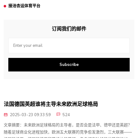
接洽杏运体育平台
订阅我们的邮件
Subscribe
法国德国英超谁将主导未来欧洲足球格局
2025-03-23 09:33:59
524
文章摘要：未来欧洲足球格局的主导者，是否会是法甲、德甲还是英超？
随着足球商业化进程加快，欧洲五大联赛的竞争愈发激烈，三大联赛——