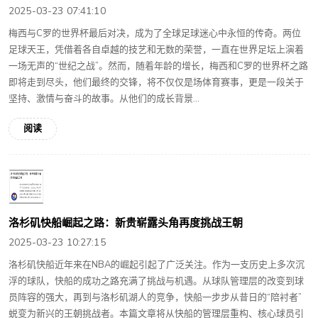
2025-03-23 07:41:10
梅西与C罗的世界杯最后对决，成为了全球足球迷心中永恒的传奇。两位
足球天王，凭借着各自卓越的技艺和无数的荣誉，一直在世界足坛上演着
一场无声的“世纪之战”。然而，随着年龄的增长，梅西和C罗的世界杯之路
即将走到尽头，他们最终的交锋，将不仅仅是场体育赛事，更是一段关于
坚持、激情与奋斗的故事。从他们的成长背景...
阅读
洛杉矶快船崛起之路：新贵崭露头角再度挑战王朝
2025-03-23 10:27:15
洛杉矶快船近年来在NBA的崛起引起了广泛关注。作为一支历史上多次沉
浮的球队，快船的成功之路充满了挑战与机遇。从球队管理层的改变到球
员阵容的强大，再到与洛杉矶湖人的竞争，快船一步步从昔日的“陪衬者”
蜕变为新兴的王朝挑战者。本篇文章将从快船的管理层重构、核心球员引