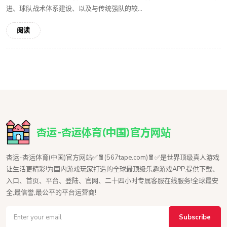
进、球队战术体系建设、以及与传统强队的较...
阅读
杏运-杏运体育(中国)官方网站✅🧧(567tape.com)🧧✅是世界顶级真人游戏
让生活更精彩!为国内游戏玩家打造的全球最顶级乐趣游戏APP,提供下载、
入口、首页、平台、登陆、官网、二十四小时专属客服在线服务!全球最安
全,最信誉,最公平的平台运营商!
Subscribe