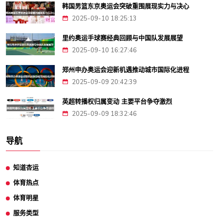
韩国男篮东京奥运会突破重围展现实力与决心
2025-09-10 18:25:13
里约奥运手球赛经典回顾与中国队发展展望
2025-09-10 16:27:46
郑州申办奥运会迎新机遇推动城市国际化进程
2025-09-09 20:42:39
英超转播权归属变动 主要平台争夺激烈
2025-09-09 18:32:46
导航
知道杏运
体育热点
体育明星
服务类型