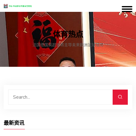
体育热点
法国德国英超谁将主导未来欧洲足球格局
最新资讯