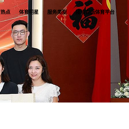
育热点
体育明星
服务类型
接洽杏运体育平台