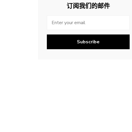
订阅我们的邮件
Subscribe