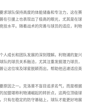
要求球队保持高度的体能储备和专注力，这在赛
普在引援上也表现出了极高的眼光，尤其是在球
竞技水平。随着战术的完善与球员的适应，利物
个人成长和团队发展的深刻理解。利物浦的复兴
球队的球员关系融洽，尤其注重发掘潜力球员，
普让这位埃及球星脱颖而出，帮助他迅速适应英
要原因之一。克洛普不盲目追求名气，而是根据
的加盟堪称利物浦崛起的转折点，这两位顶级球
，只有在稳定的防守基础上，球队才能更好地展