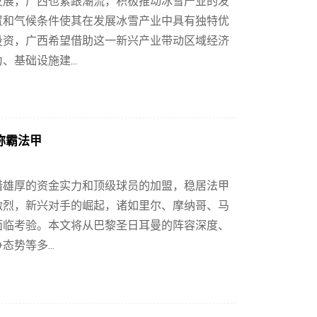
发展，广西也紧跟潮流，积极推动冰雪产业的发
置和气候条件使其在发展冰雪产业中具有独特优
投资，广西希望借助这一新兴产业带动区域经济
基础设施建...
称霸法甲
借雄厚的资金实力和顶级球员的加盟，稳居法甲
激烈，新兴对手的崛起，诸如里尔、摩纳哥、马
面临考验。本文将从巴黎圣日耳曼的阵容深度、
势等多...