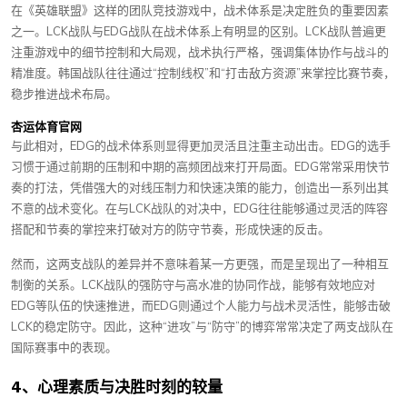
在《英雄联盟》这样的团队竞技游戏中，战术体系是决定胜负的重要因素
之一。LCK战队与EDG战队在战术体系上有明显的区别。LCK战队普遍更
注重游戏中的细节控制和大局观，战术执行严格，强调集体协作与战斗的
精准度。韩国战队往往通过“控制线权”和“打击敌方资源”来掌控比赛节奏，
稳步推进战术布局。
杏运体育官网
与此相对，EDG的战术体系则显得更加灵活且注重主动出击。EDG的选手
习惯于通过前期的压制和中期的高频团战来打开局面。EDG常常采用快节
奏的打法，凭借强大的对线压制力和快速决策的能力，创造出一系列出其
不意的战术变化。在与LCK战队的对决中，EDG往往能够通过灵活的阵容
搭配和节奏的掌控来打破对方的防守节奏，形成快速的反击。
然而，这两支战队的差异并不意味着某一方更强，而是呈现出了一种相互
制衡的关系。LCK战队的强防守与高水准的协同作战，能够有效地应对
EDG等队伍的快速推进，而EDG则通过个人能力与战术灵活性，能够击破
LCK的稳定防守。因此，这种“进攻”与“防守”的博弈常常决定了两支战队在
国际赛事中的表现。
4、心理素质与决胜时刻的较量