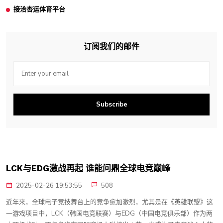
接洽杏运体育平台
订阅我们的邮件
Subscribe
LCK与EDG激战再起 谁能问鼎全球电竞巅峰
2025-02-26 19:53:55
508
近年来，全球电子竞技舞台上的竞争愈加激烈，尤其是在《英雄联盟》这
一游戏项目中，LCK（韩国电竞联赛）与EDG（中国电竞俱乐部）作为两