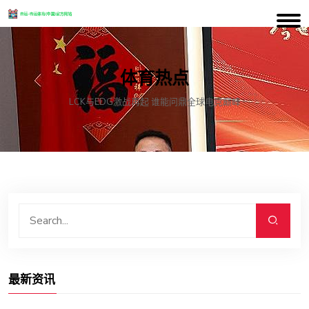
体育热点
LCK与EDG激战再起 谁能问鼎全球电竞巅峰
最新资讯