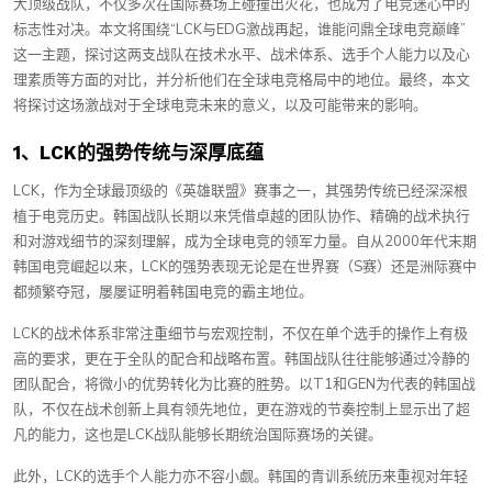
大顶级战队，不仅多次在国际赛场上碰撞出火花，也成为了电竞迷心中的
标志性对决。本文将围绕“LCK与EDG激战再起，谁能问鼎全球电竞巅峰”
这一主题，探讨这两支战队在技术水平、战术体系、选手个人能力以及心
理素质等方面的对比，并分析他们在全球电竞格局中的地位。最终，本文
将探讨这场激战对于全球电竞未来的意义，以及可能带来的影响。
1、LCK的强势传统与深厚底蕴
LCK，作为全球最顶级的《英雄联盟》赛事之一，其强势传统已经深深根
植于电竞历史。韩国战队长期以来凭借卓越的团队协作、精确的战术执行
和对游戏细节的深刻理解，成为全球电竞的领军力量。自从2000年代末期
韩国电竞崛起以来，LCK的强势表现无论是在世界赛（S赛）还是洲际赛中
都频繁夺冠，屡屡证明着韩国电竞的霸主地位。
LCK的战术体系非常注重细节与宏观控制，不仅在单个选手的操作上有极
高的要求，更在于全队的配合和战略布置。韩国战队往往能够通过冷静的
团队配合，将微小的优势转化为比赛的胜势。以T1和GEN为代表的韩国战
队，不仅在战术创新上具有领先地位，更在游戏的节奏控制上显示出了超
凡的能力，这也是LCK战队能够长期统治国际赛场的关键。
此外，LCK的选手个人能力亦不容小觑。韩国的青训系统历来重视对年轻