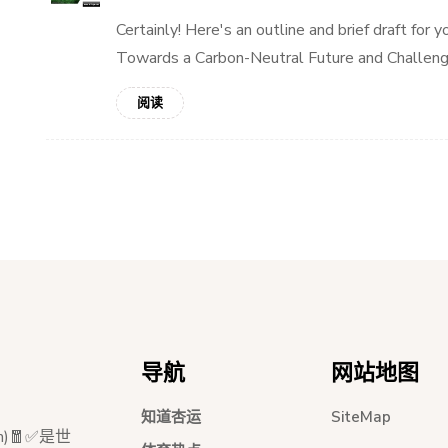
Certainly! Here's an outline and brief draft fo
Towards a Carbon-Neutral Future and Challenge
阅读
导航
网站地图
知道杏运
SiteMap
m)🧧✅是世