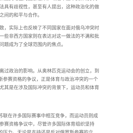
法具有歧视性，甚至有人提出，这种政治化的做
之间的和平与合作。
致，实际上也反映了不同国家在面对俄乌冲突时
一些非西方国家则在表达对这一做法的不满和批
问题成为了全球范围内的焦点。
离过政治的影响。从奥林匹克运动会的创立，到
罗斯参赛资格的争议，正是体育与政治冲突的一个
尤其是在涉及国际冲突的背景下，运动员和体育
和苏联在许多国际赛事中相互竞争，而运动员则成
参赛资格争议中，尽管许多国际体育组织坚持
治的压力。无论是支持还是反对俄罗斯参赛的立