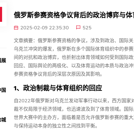
俄罗斯参赛资格争议背后的政治博弈与体
2025-02-09 22:35:30
525
文章摘要：俄罗斯参赛资格的争议，涉及到政治、国际关
乌克兰冲突的爆发，俄罗斯在多个国际体育组织中的参赛
间的对抗和政治博弈，也折射出体育领域如何受到国际政
围展
回应、国际舆论的两极化、以及体育运动的本质与政治冲
参赛资格争议背后的深层次原因及其影响。
1、政治制裁与体育组织的回应
中国
自2022年俄罗斯对乌克兰发动军事行动以来，西方国
裁不仅局限于经济领域，也迅速波及到了体育领域。国际
世界大赛中的主办方，面临着是否允许俄罗斯参赛的重大
动城
与保持运动本身的独立性之间找到平衡。