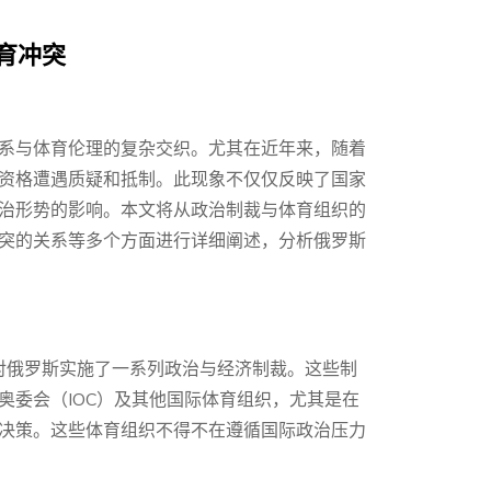
育冲突
系与体育伦理的复杂交织。尤其在近年来，随着
资格遭遇质疑和抵制。此现象不仅仅反映了国家
治形势的影响。本文将从政治制裁与体育组织的
突的关系等多个方面进行详细阐述，分析俄罗斯
家对俄罗斯实施了一系列政治与经济制裁。这些制
奥委会（IOC）及其他国际体育组织，尤其是在
决策。这些体育组织不得不在遵循国际政治压力