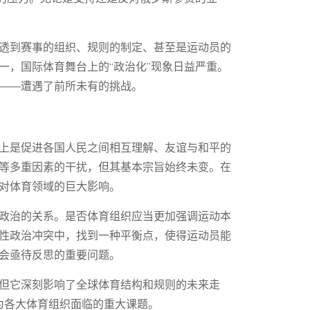
透到赛事的组织、规则的制定、甚至是运动员的
一，国际体育舞台上的“政治化”现象日益严重。
——遭遇了前所未有的挑战。
上是促进各国人民之间相互理解、友谊与和平的
等多重因素的干扰，但其基本宗旨始终未变。在
对体育领域的巨大影响。
政治的关系。是否体育组织应当更加强调运动本
性政治冲突中，找到一种平衡点，使得运动员能
会亟待反思的重要问题。
但它深刻影响了全球体育结构和规则的未来走
成为各大体育组织面临的重大课题。