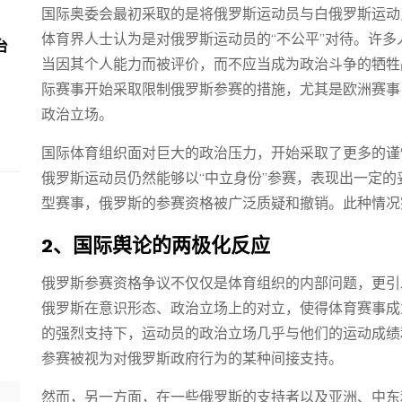
国际奥委会最初采取的是将俄罗斯运动员与白俄罗斯运动
体育界人士认为是对俄罗斯运动员的“不公平”对待。许多
台
当因其个人能力而被评价，而不应当成为政治斗争的牺牲
际赛事开始采取限制俄罗斯参赛的措施，尤其是欧洲赛事
政治立场。
国际体育组织面对巨大的政治压力，开始采取了更多的谨
俄罗斯运动员仍然能够以“中立身份”参赛，表现出一定
型赛事，俄罗斯的参赛资格被广泛质疑和撤销。此种情况
2、国际舆论的两极化反应
俄罗斯参赛资格争议不仅仅是体育组织的内部问题，更引
俄罗斯在意识形态、政治立场上的对立，使得体育赛事成
的强烈支持下，运动员的政治立场几乎与他们的运动成绩
参赛被视为对俄罗斯政府行为的某种间接支持。
然而，另一方面，在一些俄罗斯的支持者以及亚洲、中东