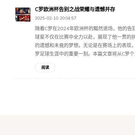
C罗欧洲杯告别之战荣耀与遗憾并存
2025-02-10 20:04:57
随着C罗在2024年欧洲杯的黯然退场，他的
球星不仅在比赛中全力以赴，展现了他一贯的
的遗憾和未竟的梦想。无论是在赛场上的表现
罗足球生涯中的重要一刻。本篇文章将从C罗个人的
阅读