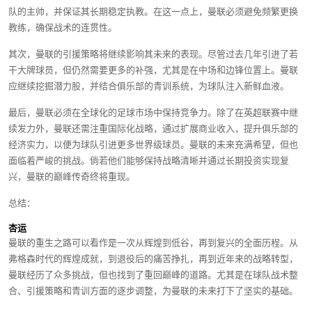
队的主帅，并保证其长期稳定执教。在这一点上，曼联必须避免频繁更换
教练，确保战术的连贯性。
其次，曼联的引援策略将继续影响其未来的表现。尽管过去几年引进了若
干大牌球员，但仍然需要更多的补强，尤其是在中场和边锋位置上。曼联
应继续挖掘潜力股，并结合俱乐部的青训系统，为球队注入新鲜血液。
最后，曼联必须在全球化的足球市场中保持竞争力。除了在英超联赛中继
续发力外，曼联还需注重国际化战略，通过扩展商业收入，提升俱乐部的
经济实力，以便为球队引进更多世界级球员。曼联的未来充满希望，但也
面临着严峻的挑战。倘若他们能够保持战略清晰并通过长期投资实现复
兴，曼联的巅峰传奇终将重现。
总结：
杏运
曼联的重生之路可以看作是一次从辉煌到低谷，再到复兴的全面历程。从
弗格森时代的辉煌成就，到退役后的痛苦挣扎，再到近年来的战略转型，
曼联经历了众多挑战，但也找到了重回巅峰的道路。尤其是在球队战术整
合、引援策略和青训方面的逐步调整，为曼联的未来打下了坚实的基础。