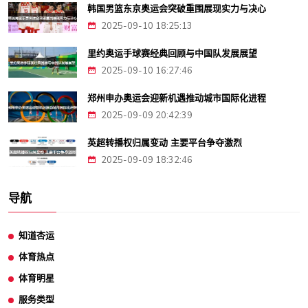
韩国男篮东京奥运会突破重围展现实力与决心
2025-09-10 18:25:13
里约奥运手球赛经典回顾与中国队发展展望
2025-09-10 16:27:46
郑州申办奥运会迎新机遇推动城市国际化进程
2025-09-09 20:42:39
英超转播权归属变动 主要平台争夺激烈
2025-09-09 18:32:46
导航
知道杏运
体育热点
体育明星
服务类型