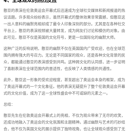
4、全球观众的热烈反应
憨豆的表演在伦敦奥运会开幕式后迅速成为全球社交媒体和新闻报道的热
议话题。许多观众纷纷表示，虽然开幕式的整体效果非常震撼，但憨豆这
一出人意料的幽默亮相却成了最令人印象深刻的部分。尤其是在各种社交
平台上，憨豆的表演视频被大量转发，成为网友们讨论和模仿的对象。由
此可见，憨豆不仅是英国的文化符号，更是一位国际化的幽默大师。
这种广泛的反响说明，憨豆的幽默不仅在英国国内广受欢迎，也在全球范
围内拥有强大的号召力。无论是不同国家的观众，还是各种文化背景的民
众，都能通过憨豆的表演感受到共鸣。这种跨文化的认同感，进一步证明
了喜剧表演在全球范围内的普适性，也反映了人类情感的共通性。
此外，憨豆这一形象的受欢迎程度，甚至超出了奥运会本身的框架，成为
了奥运开幕式的一个文化象征。他的表演无疑提升了整个伦敦奥运会开幕
式的文化价值，成为了这一全球性盛会中不可或缺的元素之一。
总结：
憨豆先生在伦敦奥运会开幕式上的亮相，不仅为观众带来了无尽的欢笑，
还成功地融入了奥运会的文化氛围和主题精神。通过幽默与艺术的巧妙结
合，他不仅为英国文化的展示提供了独特视角，也让全球观众感受到了无