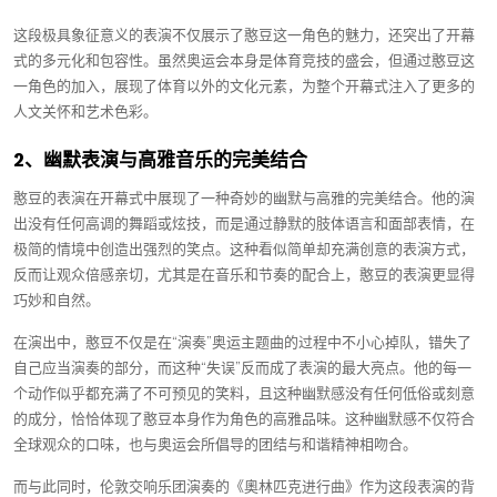
这段极具象征意义的表演不仅展示了憨豆这一角色的魅力，还突出了开幕
式的多元化和包容性。虽然奥运会本身是体育竞技的盛会，但通过憨豆这
一角色的加入，展现了体育以外的文化元素，为整个开幕式注入了更多的
人文关怀和艺术色彩。
2、幽默表演与高雅音乐的完美结合
憨豆的表演在开幕式中展现了一种奇妙的幽默与高雅的完美结合。他的演
出没有任何高调的舞蹈或炫技，而是通过静默的肢体语言和面部表情，在
极简的情境中创造出强烈的笑点。这种看似简单却充满创意的表演方式，
反而让观众倍感亲切，尤其是在音乐和节奏的配合上，憨豆的表演更显得
巧妙和自然。
在演出中，憨豆不仅是在“演奏”奥运主题曲的过程中不小心掉队，错失了
自己应当演奏的部分，而这种“失误”反而成了表演的最大亮点。他的每一
个动作似乎都充满了不可预见的笑料，且这种幽默感没有任何低俗或刻意
的成分，恰恰体现了憨豆本身作为角色的高雅品味。这种幽默感不仅符合
全球观众的口味，也与奥运会所倡导的团结与和谐精神相吻合。
而与此同时，伦敦交响乐团演奏的《奧林匹克进行曲》作为这段表演的背