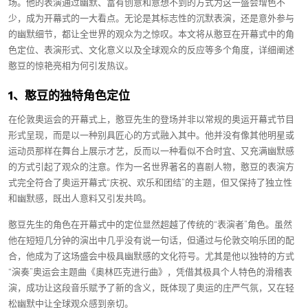
场。他的表演通过幽默、富有创意和意想不到的方式为这一盛会增色不
少，成为开幕式的一大看点。无论是其标志性的沉默表演，还是意外参与
的幽默细节，都让全世界的观众为之惊叹。本文将从憨豆在开幕式中的角
色定位、表演形式、文化意义以及全球观众的反应等多个角度，详细阐述
憨豆的惊艳亮相为何引发热议。
1、憨豆的独特角色定位
在伦敦奥运会的开幕式上，憨豆先生的登场并非以常规的奥运开幕式节目
形式呈现，而是以一种别具匠心的方式融入其中。他并没有像其他明星或
运动员那样在舞台上展示才艺，反而以一种看似不合时宜、又充满幽默感
的方式引起了观众的注意。作为一名世界著名的喜剧人物，憨豆的表演方
式完全符合了奥运开幕式“庆祝、欢乐和团结”的主题，但又保持了独立性
和幽默感，既出人意料又引发共鸣。
憨豆先生的角色在开幕式中的定位显然超越了传统的“表演者”角色。虽然
他在短短几分钟的演出中几乎没有说一句话，但通过与伦敦交响乐团的配
合，他成为了这场盛会中极具幽默感的文化符号。尤其是他以独特的方式
“演奏”奥运会主题曲《奧林匹克进行曲》，凭借其极具个人特色的滑稽表
演，成功让这段音乐赋予了新的含义，既体现了奥运的庄严气氛，又在轻
松幽默中让全球观众感到亲切。