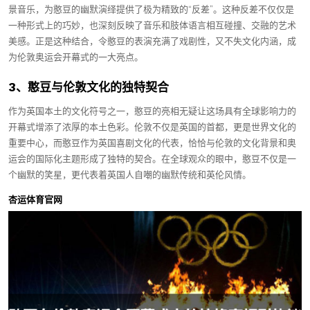
景音乐，为憨豆的幽默演绎提供了极为精致的“反差”。这种反差不仅仅是
一种形式上的巧妙，也深刻反映了音乐和肢体语言相互碰撞、交融的艺术
美感。正是这种结合，令憨豆的表演充满了戏剧性，又不失文化内涵，成
为伦敦奥运会开幕式的一大亮点。
3、憨豆与伦敦文化的独特契合
作为英国本土的文化符号之一，憨豆的亮相无疑让这场具有全球影响力的
开幕式增添了浓厚的本土色彩。伦敦不仅是英国的首都，更是世界文化的
重要中心，而憨豆作为英国喜剧文化的代表，恰恰与伦敦的文化背景和奥
运会的国际化主题形成了独特的契合。在全球观众的眼中，憨豆不仅是一
个幽默的笑星，更代表着英国人自嘲的幽默传统和英伦风情。
杏运体育官网