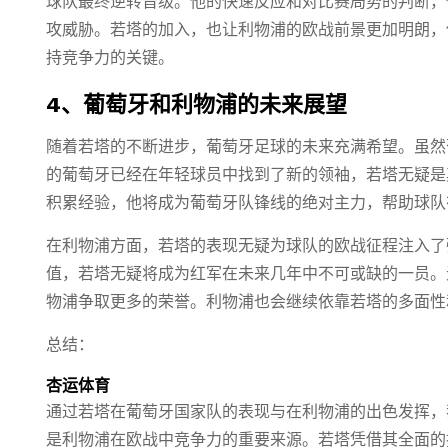
球队最终逆转晋级。他的快速反应和对比赛局势的判断，
攻威胁。若塔的加入，也让利物浦的欧战前景更加明朗，
持竞争力的关键。
4、葡萄牙和利物浦的未来展望
随着若塔的不断进步，葡萄牙足球的未来充满希望。虽然
的葡萄牙已经在年轻球员中找到了新的领袖，若塔无疑是
积累经验，他将成为葡萄牙队锋线的绝对主力，帮助球队
在利物浦方面，若塔的表现无疑为球队的欧战征程注入了
值，若塔无疑将成为红军在未来几年中不可或缺的一员。
物浦争取更多的荣誉。利物浦也会继续依靠若塔的多面性
总结：
杏运体育
通过若塔在葡萄牙国家队的表现与在利物浦的出色发挥，
是利物浦在欧战中竞争力的重要来源。若塔凭借其全面的