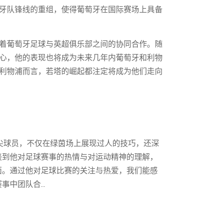
牙队锋线的重组，使得葡萄牙在国际赛场上具备
着葡萄牙足球与英超俱乐部之间的协同合作。随
心，他的表现也将成为未来几年内葡萄牙和利物
利物浦而言，若塔的崛起都注定将成为他们走向
尖球员，不仅在绿茵场上展现过人的技巧，还深
谈到他对足球赛事的热情与对运动精神的理解，
面。通过他对足球比赛的关注与热爱，我们能感
中团队合...