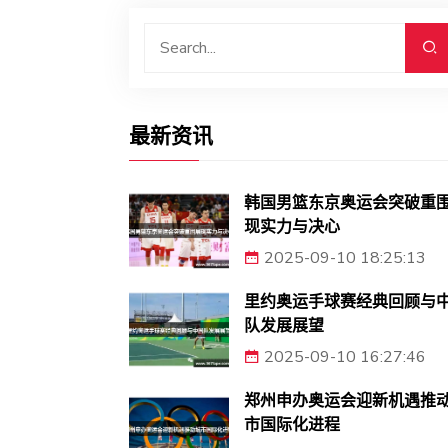
最新资讯
韩国男篮东京奥运会突破重
现实力与决心
2025-09-10 18:25:13
里约奥运手球赛经典回顾与
队发展展望
2025-09-10 16:27:46
郑州申办奥运会迎新机遇推
市国际化进程