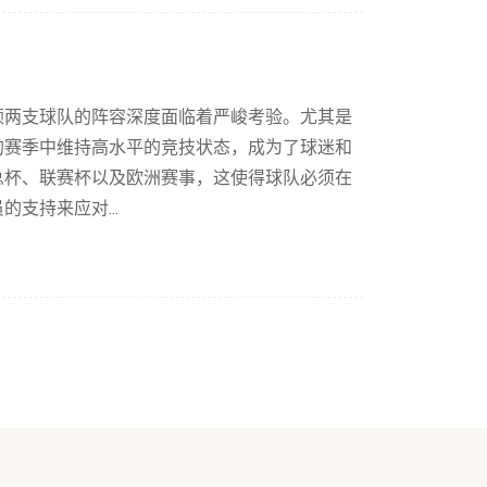
顿两支球队的阵容深度面临着严峻考验。尤其是
的赛季中维持高水平的竞技状态，成为了球迷和
总杯、联赛杯以及欧洲赛事，这使得球队必须在
支持来应对...