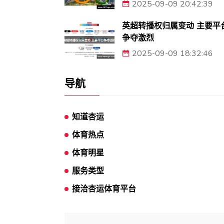
2025-09-09 20:42:39
英超转播权归属变动 主要平
争夺激烈
2025-09-09 18:32:46
导航
知道杏运
体育热点
体育明星
服务类型
接洽杏运体育平台