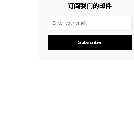
订阅我们的邮件
Subscribe