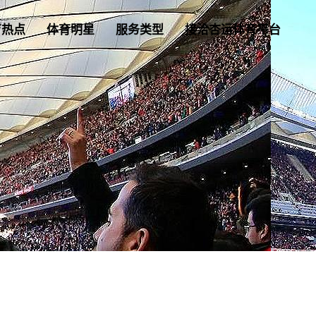
育热点
体育明星
服务类型
接洽杏运体育平台