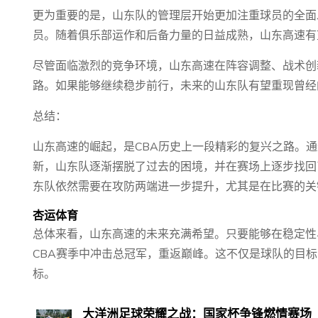
更为重要的是，山东队的管理层开始更加注重球员的全面
员。随着俱乐部运作和后备力量的日益成熟，山东高速有
尽管面临激烈的竞争环境，山东高速在阵容调整、战术创
路。如果能够继续稳步前行，未来的山东队有望重现曾经
总结：
山东高速的崛起，是CBA历史上一段精彩的复兴之路。
新，山东队逐渐摆脱了过去的困境，并在赛场上逐步找回
东队依然需要在攻防两端进一步提升，尤其是在比赛的关
杏运体育
总体来看，山东高速的未来充满希望。只要能够在稳定性
CBA赛季中冲击总冠军，重返巅峰。这不仅是球队的目标
标。
大洋洲足球荣耀之战：国家杯争锋燃情赛场