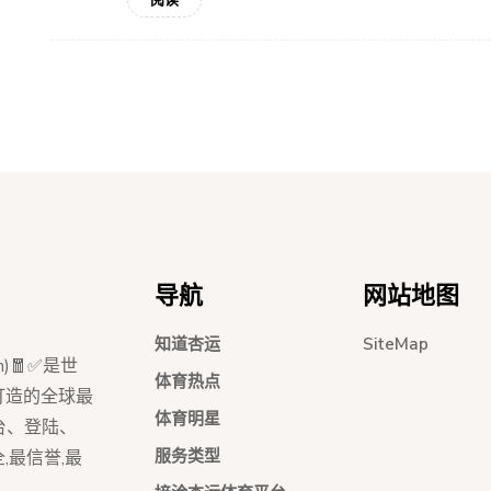
导航
网站地图
知道杏运
SiteMap
m)🧧✅是世
体育热点
打造的全球最
体育明星
台、登陆、
服务类型
,最信誉,最