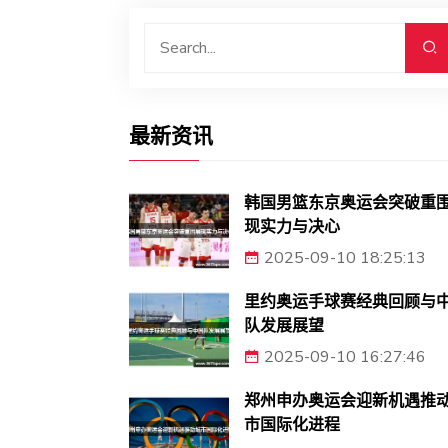
最新资讯
韩国男篮东京奥运会突破重
现实力与决心
2025-09-10 18:25:13
里约奥运手球赛经典回顾与
队发展展望
2025-09-10 16:27:46
郑州申办奥运会迎新机遇推
市国际化进程