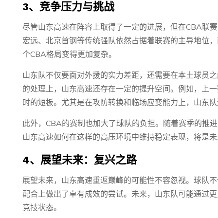
3、竞争压力与挑战
尽管山东高速在阵容上取得了一定的进展，但在CBA联
宏远、北京首钢等传统强队依然占据着联赛的主导地位，
个CBA格局变得更加复杂。
山东队不仅要面对外援的实力差距，还需要在本土球员之
的处理上，山东高速还存在一定的提升空间。例如，上一
时的短板。尤其是在攻防转换和临场应变能力上，山东队
此外，CBA的赛制也加大了球队的负担。随着赛季的推
山东高速如何在这样的高压环境中维持稳定表现，将是未
4、展望未来：复兴之路
展望未来，山东高速重返巅峰的可能性不容忽视。球队不
配合上做出了卓有成效的尝试。未来，山东队可能通过更
竞技状态。