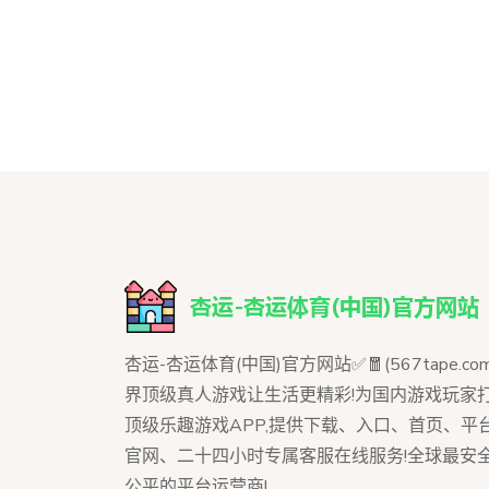
杏运-杏运体育(中国)官方网站✅🧧(567tape.co
界顶级真人游戏让生活更精彩!为国内游戏玩家
顶级乐趣游戏APP,提供下载、入口、首页、平
官网、二十四小时专属客服在线服务!全球最安全
公平的平台运营商!