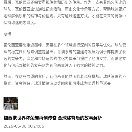
最后，瓦伦西亚还需要重视传统和历史的传承。作为一支有着悠久历史的
球队，瓦伦西亚应该通过纪念活动、历史文化传承等方式，帮助球迷更好
地理解俱乐部的精神与价值观。只有通过这些方式，才能在未来的竞争中
保持球迷的忠诚度。
总结：
瓦伦西亚要想重返巅峰，需要在多个领域进行深刻的变革与优化。球队管
理的稳定性和战略调整是基础，青训系统的重建与发展为俱乐部提供了长
远的竞争力，资金和市场运作的优化为俱乐部提供了经济支持，而球迷文
化与俱乐部精神的复兴则为瓦伦西亚注入了强大的精神动力。
然而，在这些展望的背后，瓦伦西亚仍然面临着诸多挑战。球队管理的不
稳定、资金短缺、球迷情绪波动等因素都可能成为阻碍其重返�
梅西携世界杯荣耀再创传奇 金球奖背后的故事解析
2025-05-06 00:24:05