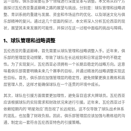
这一目标，俱乐部需要在多个领域进行深度变革与调整。本文将从四个方
面探讨瓦伦西亚重返巅峰之路的展望与挑战，分别是：球队管理和战略调
整、青训系统的重建与发展、资金和市场运作的优化、以及球迷文化与俱
乐部精神的复兴。通过这几个层面的探讨，本文将深入分析瓦伦西亚的现
状，展望其未来发展的可能性，并探讨在这一过程中面临的挑战与障碍。
1、球队管理和战略调整
瓦伦西亚的重返巅峰，首先需要从球队管理和战略调整入手。近年来，俱
乐部的管理层变动频繁，导致了球队在长远规划和日常运营中的不稳定
性。为了实现复兴，瓦伦西亚必须拥有一个长期且稳定的战略方向。这意
味着俱乐部需要明确未来几个赛季的目标，并通过精准的战略调整实现这
些目标。首先，俱乐部应加强管理层的稳定性，避免频繁更换主教练和高
层管理人员，这样才能确保球队在一个连贯的环境中成长。
其次，球队在引援方面需要更加理性，避免盲目追求大牌球员。瓦伦西亚
应该根据球队的实际需求和财政状况来进行引援。近年来，瓦伦西亚过于
依赖短期内的“明星效应”而忽视了长远规划。这不仅导致了球队战术体系
的混乱，也加重了财政负担。因此，俱乐部管理层应该加强与教练组的沟
通，制定出一套符合瓦伦西亚特色的引援策略。