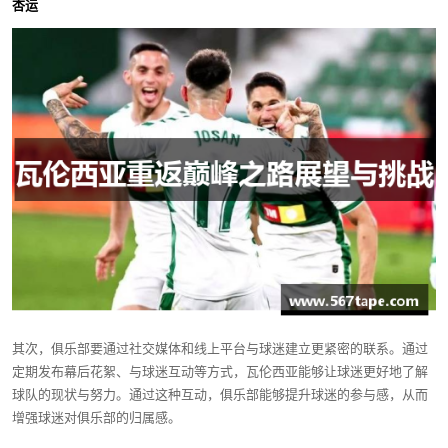
杏运
其次，俱乐部要通过社交媒体和线上平台与球迷建立更紧密的联系。通过
定期发布幕后花絮、与球迷互动等方式，瓦伦西亚能够让球迷更好地了解
球队的现状与努力。通过这种互动，俱乐部能够提升球迷的参与感，从而
增强球迷对俱乐部的归属感。