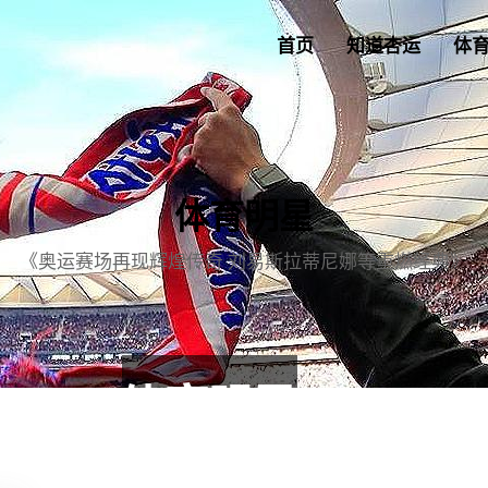
首页
知道杏运
体
体育明星
《奥运赛场再现辉煌传奇 刘易斯拉蒂尼娜等重燃经典》