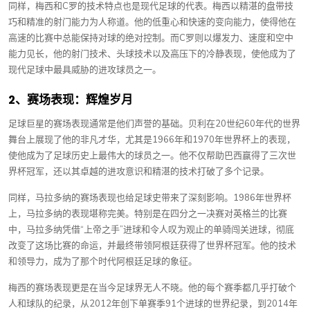
同样，梅西和C罗的技术特点也是现代足球的代表。梅西以精湛的盘带技
巧和精准的射门能力为人称道。他的低重心和快速的变向能力，使得他在
高速的比赛中总能保持对球的绝对控制。而C罗则以爆发力、速度和空中
能力见长，他的射门技术、头球技术以及高压下的冷静表现，使他成为了
现代足球中最具威胁的进攻球员之一。
2、赛场表现：辉煌岁月
足球巨星的赛场表现通常是他们声誉的基础。贝利在20世纪60年代的世界
舞台上展现了他的非凡才华，尤其是1966年和1970年世界杯上的表现，
使他成为了足球历史上最伟大的球员之一。他不仅帮助巴西赢得了三次世
界杯冠军，还以其卓越的进攻意识和精湛的技术打破了多个记录。
同样，马拉多纳的赛场表现也给足球史带来了深刻影响。1986年世界杯
上，马拉多纳的表现堪称完美。特别是在四分之一决赛对英格兰的比赛
中，马拉多纳凭借“上帝之手”进球和令人叹为观止的单骑闯关进球，彻底
改变了这场比赛的命运，并最终带领阿根廷获得了世界杯冠军。他的技术
和领导力，成为了那个时代阿根廷足球的象征。
梅西的赛场表现更是在当今足球界无人不晓。他的每个赛季都几乎打破个
人和球队的纪录，从2012年创下单赛季91个进球的世界纪录，到2014年