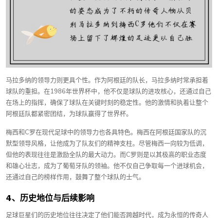
马拉多纳的领导力则更具个性。作为阿根廷的队长，马拉多纳时常承担着
球队的重担。在1986年世界杯中，他不仅是球队的进攻核心，还通过自己
在场上的指挥，确保了球队在关键时刻的稳定性。他的激情和执着让整个
阿根廷队都紧密团结，为球队赢得了世界杯。
梅西和C罗在现代足球中的领导力也各具特色。梅西在阿根廷国家队的沉
默型领导风格，让他成为了队友们的精神支柱。尽管梅西一向较为低调，
但他的表现往往是激励全队的最大动力。而C罗则是以其极高的职业态度
和雄心壮志，成为了葡萄牙队的领袖。他不仅自己争取每一个进球机会，
还通过自己的榜样作用，鼓舞了整个球队的士气。
4、历史地位与后续影响
足球巨星们的历史地位往往决定了他们能否跨越时代，成为永恒的传奇人