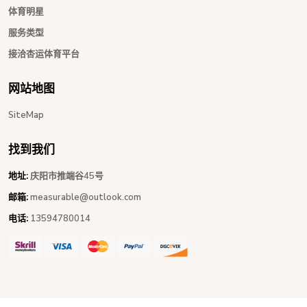
体育明星
服务类型
接洽杏运体育平台
网站地图
SiteMap
找到我们
地址:
庆阳市推端谷45号
邮箱:
measurable@outlook.com
电话:
13594780014