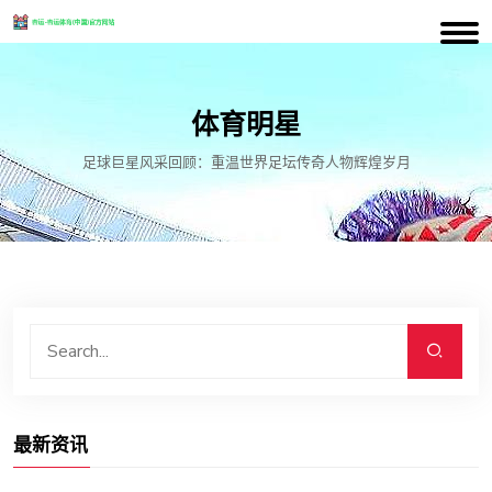
体育明星
足球巨星风采回顾：重温世界足坛传奇人物辉煌岁月
最新资讯