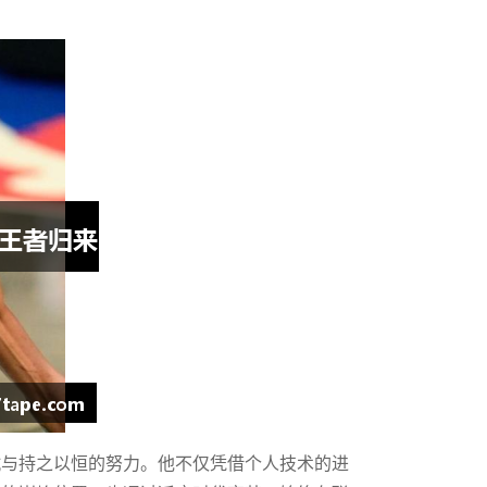
赋与持之以恒的努力。他不仅凭借个人技术的进