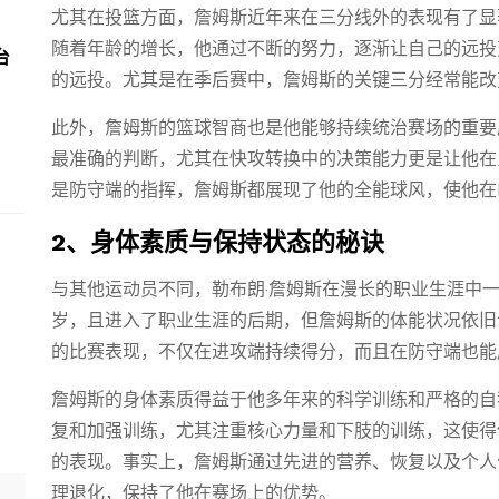
尤其在投篮方面，詹姆斯近年来在三分线外的表现有了显
随着年龄的增长，他通过不断的努力，逐渐让自己的远投
台
的远投。尤其是在季后赛中，詹姆斯的关键三分经常能改
此外，詹姆斯的篮球智商也是他能够持续统治赛场的重要
最准确的判断，尤其在快攻转换中的决策能力更是让他在
是防守端的指挥，詹姆斯都展现了他的全能球风，使他在
2、身体素质与保持状态的秘诀
与其他运动员不同，勒布朗·詹姆斯在漫长的职业生涯中
岁，且进入了职业生涯的后期，但詹姆斯的体能状况依旧
的比赛表现，不仅在进攻端持续得分，而且在防守端也能
詹姆斯的身体素质得益于他多年来的科学训练和严格的自
复和加强训练，尤其注重核心力量和下肢的训练，这使得
的表现。事实上，詹姆斯通过先进的营养、恢复以及个人
理退化，保持了他在赛场上的优势。