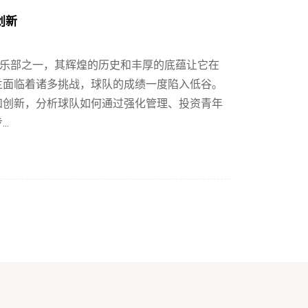
创新
的顶尖俱乐部之一，其辉煌的历史和丰厚的底蕴让它在
兰面临着诸多挑战，球队的成绩一度陷入低谷。
和创新，分析球队如何通过强化管理、投资青年
.