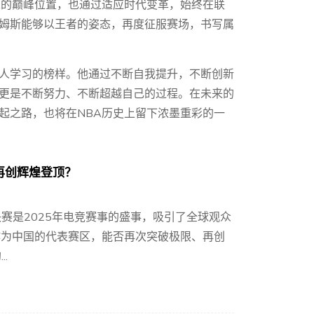
A的巅峰位置，也通过适应时代变革，始终在联
姆斯能够以王者的姿态，再度征服赛场，书写属
人学习的榜样。他通过不断自我提升，不断创新
更是不断努力、不断超越自己的过程。在未来的
起之路，也将在NBA历史上留下浓墨重彩的一
否再创辉煌登顶？
赛是2025年电竞赛事的盛事，吸引了全球观众
作为中国的代表赛区，能否再次突破极限、再创
.