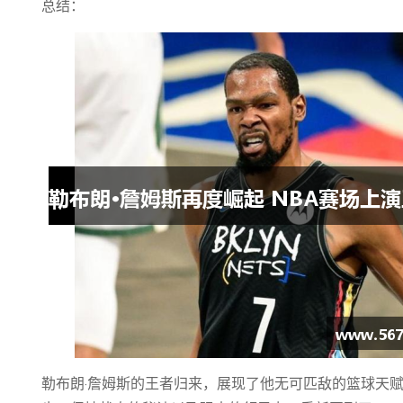
总结：
勒布朗·詹姆斯的王者归来，展现了他无可匹敌的篮球天