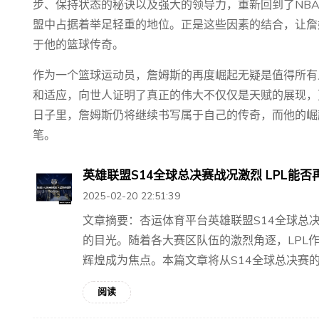
步、保持状态的秘诀以及强大的领导力，重新回到了NB
盟中占据着举足轻重的地位。正是这些因素的结合，让詹
于他的篮球传奇。
作为一个篮球运动员，詹姆斯的再度崛起无疑是值得所有
和适应，向世人证明了真正的伟大不仅仅是天赋的展现，
日子里，詹姆斯仍将继续书写属于自己的传奇，而他的崛
笔。
英雄联盟S14全球总决赛战况激烈 LPL能
2025-02-20 22:51:39
文章摘要：杏运体育平台英雄联盟S14全球总决
的目光。随着各大赛区队伍的激烈角逐，LPL
辉煌成为焦点。本篇文章将从S14全球总决赛的..
阅读