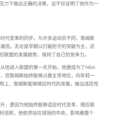
压力下做出正确的决策，这不仅证明了他作为一
与时代变革的同步。与许多运动员不同，詹姆斯
的潮流。无论是早期以打破防守的突破为主，还
应联盟的发展趋势，保持了自己的竞争力。
从他进入联盟的第一天开始，他便成为了NBA
烈，但詹姆斯始终能够占据主导地位，向年轻一
用上，詹姆斯能够顺应时代的发展，做出适应性
提升，更因为他始终能够适应时代变革，顺应联
何流转，他依然站在球场的中央，影响着整个