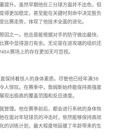
著提升。虽然早期他在三分球方面并不出色，但
变得更加稳定，甚至能在关键时刻命中决定胜负
变比赛走势，体现了他技术全面的进化。
原因之一。他总是能根据对手的防守做出最快、
比赛中显得游刃有余。无论是在进攻端的组织还
NBA赛场上的存在更加无可忽视。
一直保持着惊人的身体素质。尽管他已经年满38
令人惊叹。在赛季中，詹姆斯始终能保持高强度
展现出极高的覆盖范围和反应速度。
我管理。他在赛季前后，都会进行系统的身体恢
他在面对年轻球员的冲击时，依然能够保持高效
化的训练计划，最大程度地延缓了年龄带来的生