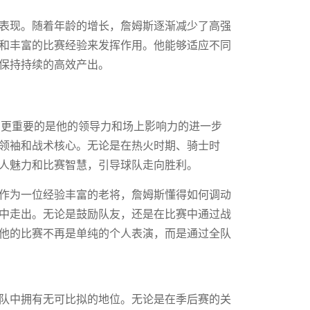
表现。随着年龄的增长，詹姆斯逐渐减少了高强
和丰富的比赛经验来发挥作用。他能够适应不同
保持持续的高效产出。
，更重要的是他的领导力和场上影响力的进一步
领袖和战术核心。无论是在热火时期、骑士时
人魅力和比赛智慧，引导球队走向胜利。
作为一位经验丰富的老将，詹姆斯懂得如何调动
中走出。无论是鼓励队友，还是在比赛中通过战
他的比赛不再是单纯的个人表演，而是通过全队
队中拥有无可比拟的地位。无论是在季后赛的关