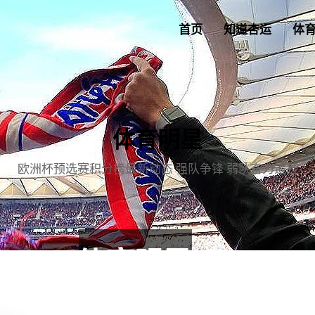
首页
知道杏运
体
体育明星
欧洲杯预选赛积分榜最新动态 强队争锋 弱队奋力追赶