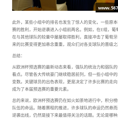
此外，某些小组中的排名也发生了惊人的变化，一些原本
赛的胜利，开始逆袭进入小组前两名。例如，在E组，葡
在与其他球队的较量中屡屡取得胜利，直接冲击了葡萄牙
来的比赛变得更加悬念重重，观众们对各支球队的晋级之
总结：
从欧洲杯预选赛的最新动态来看，强队的统治力和弱队的
看点。尽管各大传统豪门继续稳居前列，但一些小组中的
变数。关键球员的出色表现，更是决定了许多比赛的走向
成为了本届预选赛的重要元素。
总的来说，欧洲杯预选赛仍在如火如荼地进行中，积分榜
队伍的命运。随着赛程的推进，许多球队的命运仍然悬而
逆袭出线，仍然是接下来最值得关注的话题。无论是哪种