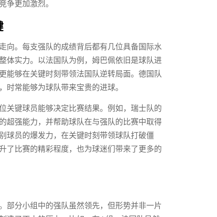
竞争更加激烈。
键
走向。每支强队的成绩背后都有几位具备国际水
整体实力。以法国队为例，姆巴佩依旧是球队进
更能够在关键时刻带领法国队逆转局面。德国队
，时常能够为球队带来宝贵的进球。
位关键球员能够决定比赛结果。例如，瑞士队的
的超强能力，并帮助球队在与强队的比赛中取得
别球员的爆发力，在关键时刻带领球队打破僵
升了比赛的精彩程度，也为球迷们带来了更多的
。部分小组中的强队虽然领先，但形势并非一片