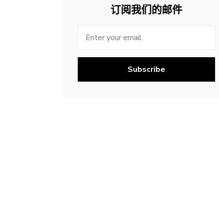
订阅我们的邮件
Subscribe