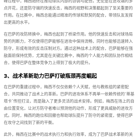
峰过程中，梅西始终在推动球队内部的协调与配合。无论是在进攻端的多
点开花，还是防守端的快速反击，梅西的视野和决策都起到了至关重要的
作用。在比赛中，梅西总能通过精准的传球和默契的配合，带领队友发挥
出更高的水平。
在巴萨的攻防转换中，梅西也起到了桥梁作用。他的快速反击和对球场局
势的判断力，不仅使得巴萨能够在进攻中保持流畅，同时也能够迅速转入
防守，形成有效的反击压制对方。通过这种战术上的配合，巴萨能够在强
敌面前保持优势，尤其是在关键比赛中，梅西的个人能力和团队协作相结
合，使得巴萨在整体竞争力上得到了极大的提升。
3、战术革新助力巴萨打破瓶颈再度崛起
在巴萨的重建过程中，梅西不仅仅依赖个人天赋，他与教练组的紧密配
合，共同推动了战术上的革新。巴萨的进攻体系不再单一依赖传统的“蒂基
塔卡”传控打法，而是融入了更多灵活的战术安排。例如，梅西在场上的自
由位置变化，让对方防守者难以预测他的动作，形成了更具威胁的进攻方
式。同时，梅西的跑位和回撤也帮助球队提升了防守的紧密度，使得巴萨
在攻守之间找到了新的平衡。
此外，梅西在比赛中的战术执行力和执行效率，成为了巴萨战术革新的关