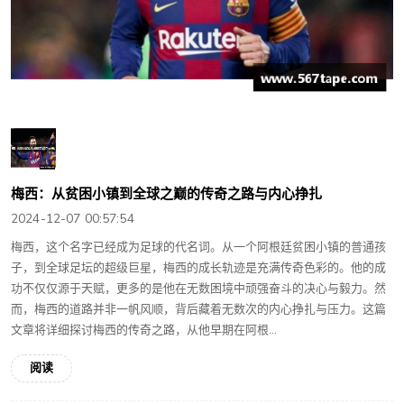
梅西：从贫困小镇到全球之巅的传奇之路与内心挣扎
2024-12-07 00:57:54
梅西，这个名字已经成为足球的代名词。从一个阿根廷贫困小镇的普通孩
子，到全球足坛的超级巨星，梅西的成长轨迹是充满传奇色彩的。他的成
功不仅仅源于天赋，更多的是他在无数困境中顽强奋斗的决心与毅力。然
而，梅西的道路并非一帆风顺，背后藏着无数次的内心挣扎与压力。这篇
文章将详细探讨梅西的传奇之路，从他早期在阿根...
阅读